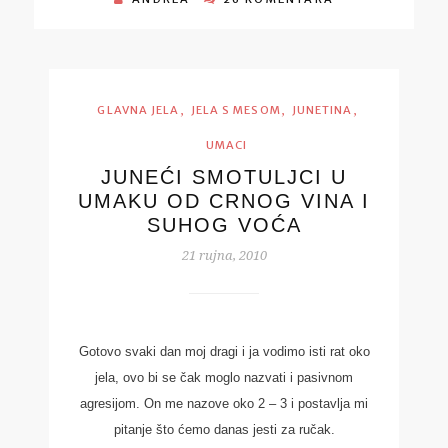
,
,
,
GLAVNA JELA
JELA S MESOM
JUNETINA
UMACI
JUNEĆI SMOTULJCI U
UMAKU OD CRNOG VINA I
SUHOG VOĆA
21 rujna, 2010
Gotovo svaki dan moj dragi i ja vodimo isti rat oko
jela, ovo bi se čak moglo nazvati i pasivnom
agresijom. On me nazove oko 2 – 3 i postavlja mi
pitanje što ćemo danas jesti za ručak.