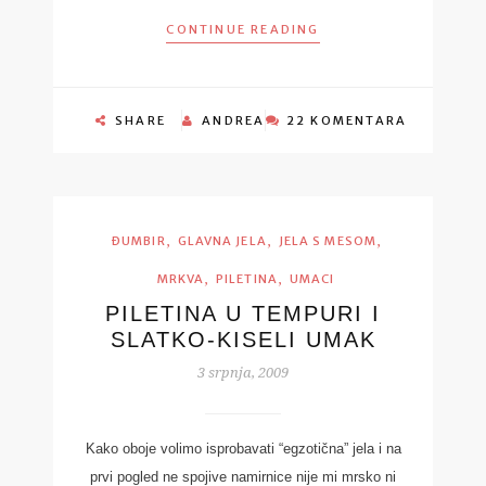
CONTINUE READING
SHARE
ANDREA
22 KOMENTARA
,
,
,
ĐUMBIR
GLAVNA JELA
JELA S MESOM
,
,
MRKVA
PILETINA
UMACI
PILETINA U TEMPURI I
SLATKO-KISELI UMAK
3 srpnja, 2009
Kako oboje volimo isprobavati “egzotična” jela i na
prvi pogled ne spojive namirnice nije mi mrsko ni