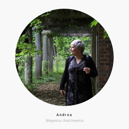
Andrea
Blogerica i food loverica