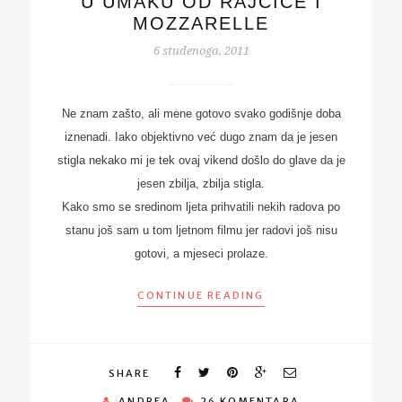
U UMAKU OD RAJČICE I
MOZZARELLE
6 studenoga, 2011
Ne znam zašto, ali mene gotovo svako godišnje doba
iznenadi. Iako objektivno već dugo znam da je jesen
stigla nekako mi je tek ovaj vikend došlo do glave da je
jesen zbilja, zbilja stigla.
Kako smo se sredinom ljeta prihvatili nekih radova po
stanu još sam u tom ljetnom filmu jer radovi još nisu
gotovi, a mjeseci prolaze.
CONTINUE READING
SHARE
ANDREA
26 KOMENTARA