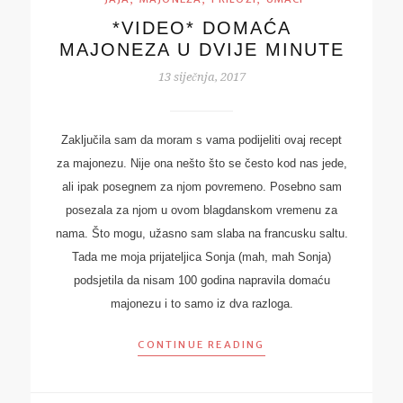
*VIDEO* DOMAĆA
MAJONEZA U DVIJE MINUTE
13 siječnja, 2017
Zaključila sam da moram s vama podijeliti ovaj recept
za majonezu. Nije ona nešto što se često kod nas jede,
ali ipak posegnem za njom povremeno. Posebno sam
posezala za njom u ovom blagdanskom vremenu za
nama. Što mogu, užasno sam slaba na francusku saltu.
Tada me moja prijateljica Sonja (mah, mah Sonja)
podsjetila da nisam 100 godina napravila domaću
majonezu i to samo iz dva razloga.
CONTINUE READING