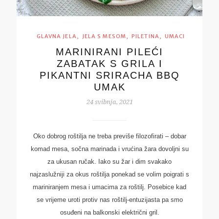
,
,
,
GLAVNA JELA
JELA S MESOM
PILETINA
UMACI
MARINIRANI PILEĆI
ZABATAK S GRILA I
PIKANTNI SRIRACHA BBQ
UMAK
24 svibnja, 2021
Oko dobrog roštilja ne treba previše filozofirati – dobar
komad mesa, sočna marinada i vrućina žara dovoljni su
za ukusan ručak. Iako su žar i dim svakako
najzaslužniji za okus roštilja ponekad se volim poigrati s
mariniranjem mesa i umacima za roštilj. Posebice kad
se vrijeme uroti protiv nas roštilj-entuzijasta pa smo
osuđeni na balkonski električni gril.