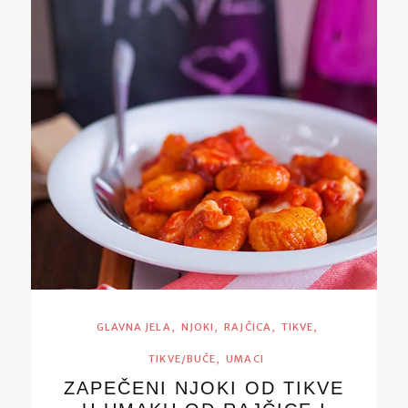
,
,
,
,
GLAVNA JELA
NJOKI
RAJČICA
TIKVE
,
TIKVE/BUČE
UMACI
ZAPEČENI NJOKI OD TIKVE