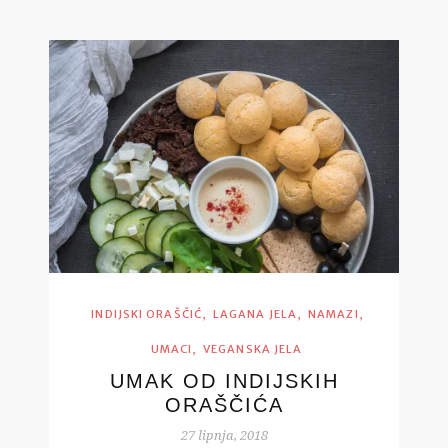
,
,
,
INDIJSKI ORAŠČIĆ
LAGANA JELA
NAMAZI
,
UMACI
VEGANSKA JELA
UMAK OD INDIJSKIH
ORAŠČIĆA
27 lipnja, 2018