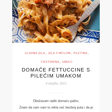
,
,
,
GLAVNA JELA
JELA S MESOM
PILETINA
,
TJESTENINA
UMACI
DOMAĆE FETTUCCINE S
PILEĆIM UMAKOM
8 ožujka, 2015
Obožavam raditi domaću paštu.
Znam da sam vam to rekla već bezbroj puta i da je