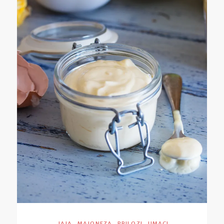
,
,
,
JAJA
MAJONEZA
PRILOZI
UMACI