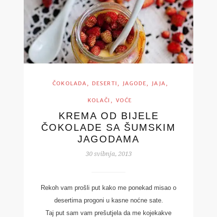
,
,
,
,
ČOKOLADA
DESERTI
JAGODE
JAJA
,
KOLAČI
VOĆE
KREMA OD BIJELE
ČOKOLADE SA ŠUMSKIM
JAGODAMA
30 svibnja, 2013
Rekoh vam prošli put kako me ponekad misao o
desertima progoni u kasne noćne sate.
Taj put sam vam prešutjela da me kojekakve