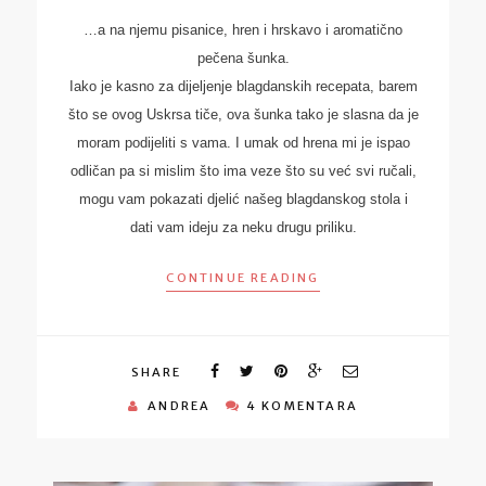
…a na njemu pisanice, hren i hrskavo i aromatično
pečena šunka.
Iako je kasno za dijeljenje blagdanskih recepata, barem
što se ovog Uskrsa tiče, ova šunka tako je slasna da je
moram podijeliti s vama. I umak od hrena mi je ispao
odličan pa si mislim što ima veze što su već svi ručali,
mogu vam pokazati djelić našeg blagdanskog stola i
dati vam ideju za neku drugu priliku.
CONTINUE READING
SHARE
ANDREA
4 KOMENTARA