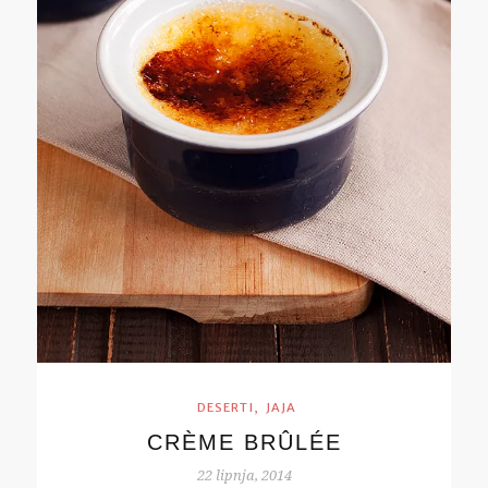
,
DESERTI
JAJA
CRÈME BRÛLÉE
22 lipnja, 2014