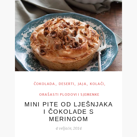
,
,
,
,
ČOKOLADA
DESERTI
JAJA
KOLAČI
ORAŠASTI PLODOVI I SJEMENKE
MINI PITE OD LJEŠNJAKA
I ČOKOLADE S
MERINGOM
4 veljače, 2014