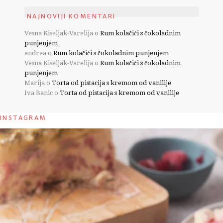
NAJNOVIJI KOMENTARI
Vesna Kiseljak-Varelija
o
Rum kolačići s čokoladnim
punjenjem
andrea
o
Rum kolačići s čokoladnim punjenjem
Vesna Kiseljak-Varelija
o
Rum kolačići s čokoladnim
punjenjem
Marija
o
Torta od pistacija s kremom od vanilije
Iva Banic
o
Torta od pistacija s kremom od vanilije
INSTAGRAM