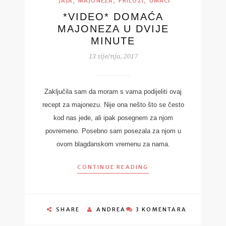
,
,
,
JAJA
MAJONEZA
PRILOZI
UMACI
*VIDEO* DOMAĆA
MAJONEZA U DVIJE
MINUTE
13 siječnja, 2017
Zaključila sam da moram s vama podijeliti ovaj
recept za majonezu. Nije ona nešto što se često
kod nas jede, ali ipak posegnem za njom
povremeno. Posebno sam posezala za njom u
ovom blagdanskom vremenu za nama.
CONTINUE READING
SHARE
ANDREA
3 KOMENTARA