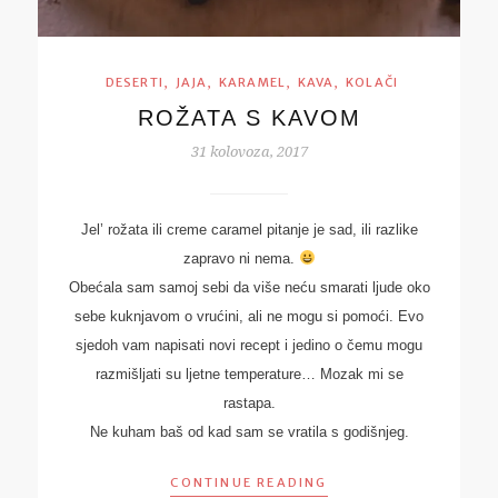
,
,
,
,
DESERTI
JAJA
KARAMEL
KAVA
KOLAČI
ROŽATA S KAVOM
31 kolovoza, 2017
Jel’ rožata ili creme caramel pitanje je sad, ili razlike
zapravo ni nema.
Obećala sam samoj sebi da više neću smarati ljude oko
sebe kuknjavom o vrućini, ali ne mogu si pomoći. Evo
sjedoh vam napisati novi recept i jedino o čemu mogu
razmišljati su ljetne temperature… Mozak mi se
rastapa.
Ne kuham baš od kad sam se vratila s godišnjeg.
CONTINUE READING