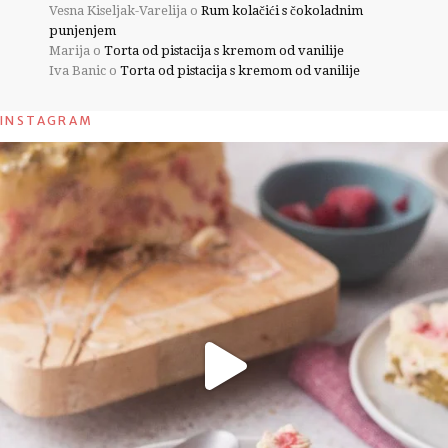
Vesna Kiseljak-Varelija
o
Rum kolačići s čokoladnim
punjenjem
Marija
o
Torta od pistacija s kremom od vanilije
Iva Banic
o
Torta od pistacija s kremom od vanilije
INSTAGRAM