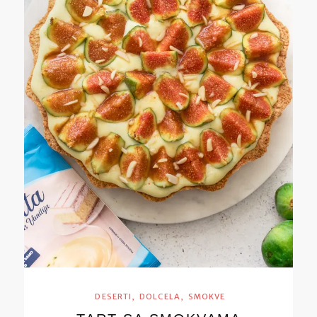
,
,
DESERTI
DOLCELA
SMOKVE