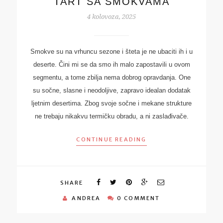
TART SA SMOKVAMA
4 kolovoza, 2025
Smokve su na vrhuncu sezone i šteta je ne ubaciti ih i u
deserte. Čini mi se da smo ih malo zapostavili u ovom
segmentu, a tome zbilja nema dobrog opravdanja. One
su sočne, slasne i neodoljive, zapravo idealan dodatak
ljetnim desertima. Zbog svoje sočne i mekane strukture
ne trebaju nikakvu termičku obradu, a ni zaslađivače.
CONTINUE READING
SHARE
ANDREA
0 COMMENT