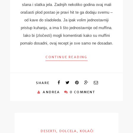
slana i slatka jela. Zadnjih nekoliko godina ovaj mali
orašasti plod postao je pravi hit te ga dodaju svemu –
od kave do sladoleda. Ja ipak volim jednostavniji
pristup kuhanju, a ima li što jednostavnije od muffina.
Iako bi (zločesti) mogli komentirati kako su muffini
pomalo dosadni, ovaj recept je sve samo ne dosadan.
CONTINUE READING
SHARE
ANDREA
0 COMMENT
,
,
DESERTI
DOLCELA
KOLAČI