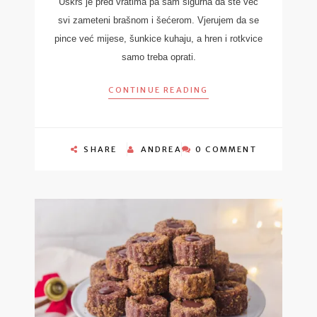
Uskrs je pred vratima pa sam sigurna da ste već
svi zameteni brašnom i šećerom. Vjerujem da se
pince već mijese, šunkice kuhaju, a hren i rotkvice
samo treba oprati.
CONTINUE READING
SHARE
ANDREA
0 COMMENT