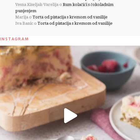
Vesna Kiseljak-Varelija
o
Rum kolačići s čokoladnim
punjenjem
Marija
o
Torta od pistacija s kremom od vanilije
Iva Banic
o
Torta od pistacija s kremom od vanilije
INSTAGRAM