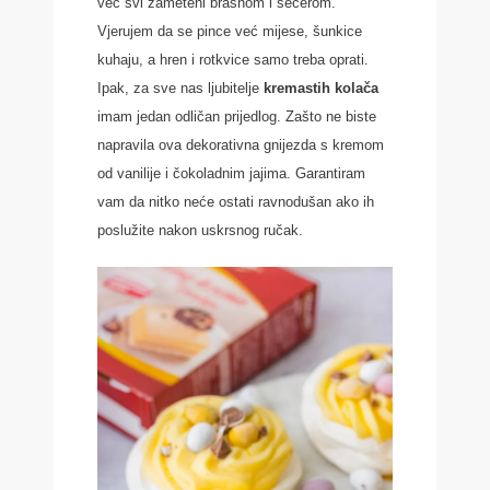
već svi zameteni brašnom i šećerom.
Vjerujem da se pince već mijese, šunkice
kuhaju, a hren i rotkvice samo treba oprati.
Ipak, za sve nas ljubitelje
kremastih kolača
imam jedan odličan prijedlog. Zašto ne biste
napravila ova dekorativna gnijezda s kremom
od vanilije i čokoladnim jajima. Garantiram
vam da nitko neće ostati ravnodušan ako ih
poslužite nakon uskrsnog ručak.