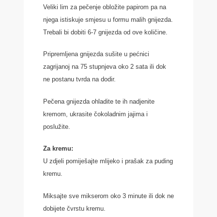
Veliki lim za pečenje obložite papirom pa na
njega istiskuje smjesu u formu malih gnijezda.
Trebali bi dobiti 6-7 gnijezda od ove količine.
Pripremljena gnijezda sušite u pećnici
zagrijanoj na 75 stupnjeva oko 2 sata ili dok
ne postanu tvrda na dodir.
Pečena gnijezda ohladite te ih nadjenite
kremom, ukrasite čokoladnim jajima i
poslužite.
Za kremu:
U zdjeli pomiješajte mlijeko i prašak za puding
kremu.
Miksajte sve mikserom oko 3 minute ili dok ne
dobijete čvrstu kremu.