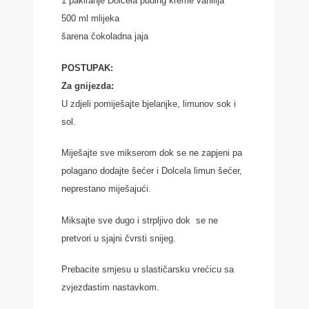
1 pakiranje Dolcela puding kreme vanilija
500 ml mlijeka
šarena čokoladna jaja
POSTUPAK:
Za gnijezda:
U zdjeli pomiješajte bjelanjke, limunov sok i
sol.
Miješajte sve mikserom dok se ne zapjeni pa
polagano dodajte šećer i Dolcela limun šećer,
neprestano miješajući.
Miksajte sve dugo i strpljivo dok se ne
pretvori u sjajni čvrsti snijeg.
Prebacite smjesu u slastičarsku vrećicu sa
zvjezdastim nastavkom.