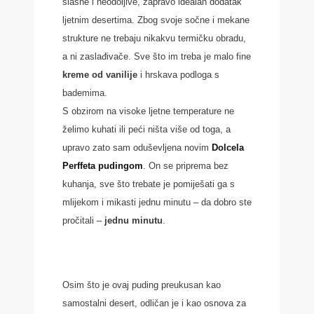
slasne i neodoljive, zapravo idealan dodatak
ljetnim desertima. Zbog svoje sočne i mekane
strukture ne trebaju nikakvu termičku obradu,
a ni zaslađivače. Sve što im treba je malo fine
kreme od vanilije
i hrskava podloga s
bademima.
S obzirom na visoke ljetne temperature ne
želimo kuhati ili peći ništa više od toga, a
upravo zato sam oduševljena novim
Dolcela
Perffeta pudingom
. On se priprema bez
kuhanja, sve što trebate je pomiješati ga s
mlijekom i mikasti jednu minutu – da dobro ste
pročitali –
jednu minutu
.
Osim što je ovaj puding preukusan kao
samostalni desert, odličan je i kao osnova za