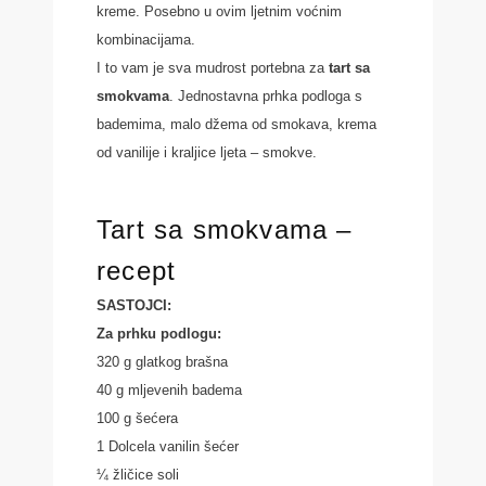
kreme. Posebno u ovim ljetnim voćnim
kombinacijama.
I to vam je sva mudrost portebna za
tart sa
smokvama
. Jednostavna prhka podloga s
bademima, malo džema od smokava, krema
od vanilije i kraljice ljeta – smokve.
Tart sa smokvama –
recept
SASTOJCI:
Za prhku podlogu:
320 g glatkog brašna
40 g mljevenih badema
100 g šećera
1 Dolcela vanilin šećer
¼ žličice soli