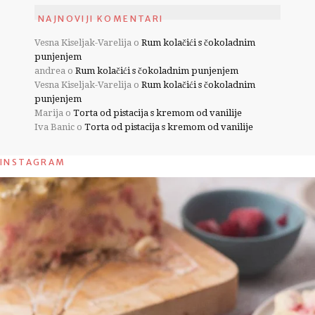
NAJNOVIJI KOMENTARI
Vesna Kiseljak-Varelija
o
Rum kolačići s čokoladnim
punjenjem
andrea
o
Rum kolačići s čokoladnim punjenjem
Vesna Kiseljak-Varelija
o
Rum kolačići s čokoladnim
punjenjem
Marija
o
Torta od pistacija s kremom od vanilije
Iva Banic
o
Torta od pistacija s kremom od vanilije
INSTAGRAM