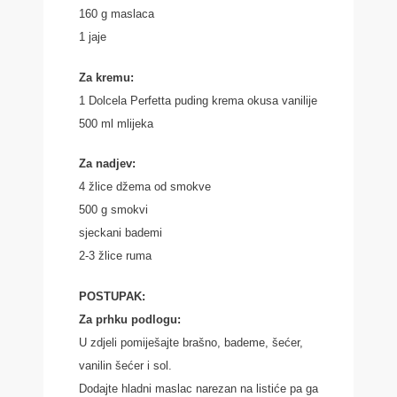
160 g maslaca
1 jaje
Za kremu:
1 Dolcela Perfetta puding krema okusa vanilije
500 ml mlijeka
Za nadjev:
4 žlice džema od smokve
500 g smokvi
sjeckani bademi
2-3 žlice ruma
POSTUPAK:
Za prhku podlogu:
U zdjeli pomiješajte brašno, bademe, šećer,
vanilin šećer i sol.
Dodajte hladni maslac narezan na listiće pa ga