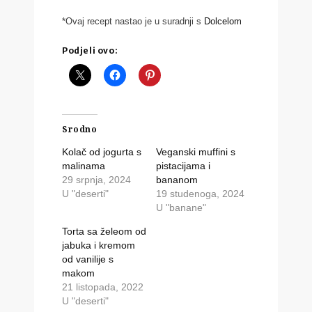
*Ovaj recept nastao je u suradnji s
Dolcelom
Podjeli ovo:
Srodno
Kolač od jogurta s
Veganski muffini s
malinama
pistacijama i
29 srpnja, 2024
bananom
U "deserti"
19 studenoga, 2024
U "banane"
Torta sa želeom od
jabuka i kremom
od vanilije s
makom
21 listopada, 2022
U "deserti"