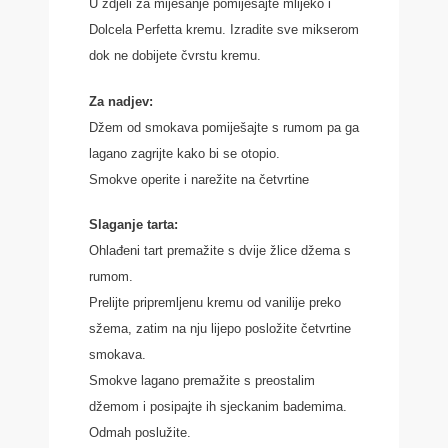
U zdjeli za miješanje pomiješajte mlijeko i
Dolcela Perfetta kremu. Izradite sve mikserom
dok ne dobijete čvrstu kremu.
Za nadjev:
Džem od smokava pomiješajte s rumom pa ga
lagano zagrijte kako bi se otopio.
Smokve operite i narežite na četvrtine
Slaganje tarta:
Ohlađeni tart premažite s dvije žlice džema s
rumom.
Prelijte pripremljenu kremu od vanilije preko
sžema, zatim na nju lijepo posložite četvrtine
smokava.
Smokve lagano premažite s preostalim
džemom i posipajte ih sjeckanim bademima.
Odmah poslužite.