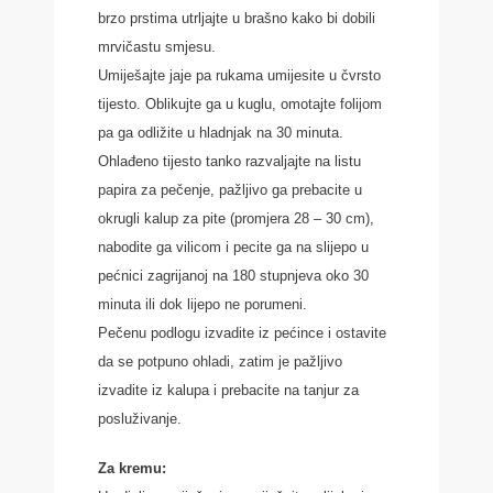
brzo prstima utrljajte u brašno kako bi dobili
mrvičastu smjesu.
Umiješajte jaje pa rukama umijesite u čvrsto
tijesto. Oblikujte ga u kuglu, omotajte folijom
pa ga odližite u hladnjak na 30 minuta.
Ohlađeno tijesto tanko razvaljajte na listu
papira za pečenje, pažljivo ga prebacite u
okrugli kalup za pite (promjera 28 – 30 cm),
nabodite ga vilicom i pecite ga na slijepo u
pećnici zagrijanoj na 180 stupnjeva oko 30
minuta ili dok lijepo ne porumeni.
Pečenu podlogu izvadite iz pećince i ostavite
da se potpuno ohladi, zatim je pažljivo
izvadite iz kalupa i prebacite na tanjur za
posluživanje.
Za kremu: