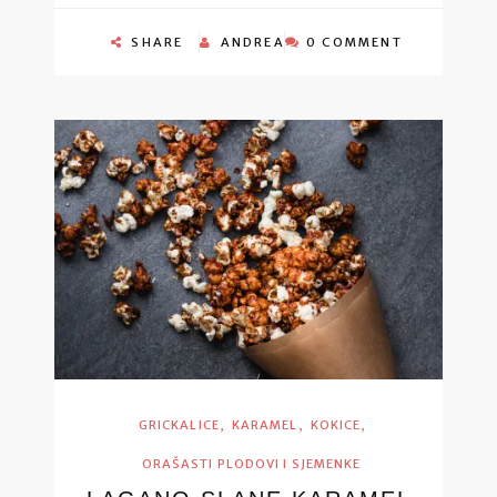
SHARE
ANDREA
0 COMMENT
,
,
,
GRICKALICE
KARAMEL
KOKICE
ORAŠASTI PLODOVI I SJEMENKE