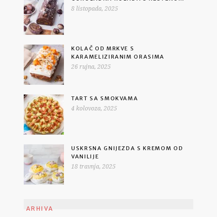
8 listopada, 2025
KOLAČ OD MRKVE S
KARAMELIZIRANIM ORASIMA
26 rujna, 2025
TART SA SMOKVAMA
4 kolovoza, 2025
USKRSNA GNIJEZDA S KREMOM OD
VANILIJE
18 travnja, 2025
ARHIVA