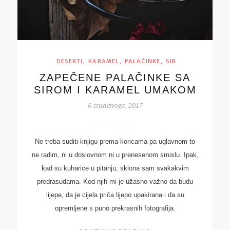
,
,
,
DESERTI
KARAMEL
PALAČINKE
SIR
ZAPEČENE PALAČINKE SA
SIROM I KARAMEL UMAKOM
6 studenoga, 2017
Ne treba suditi knjigu prema koricama pa uglavnom to
ne radim, ni u doslovnom ni u prenesenom smislu. Ipak,
kad su kuharice u pitanju, sklona sam svakakvim
predrasudama. Kod njih mi je užasno važno da budu
lijepe, da je cijela priča lijepo upakirana i da su
opremljene s puno prekrasnih fotografija.