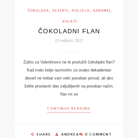
,
,
,
,
ČOKOLADA
DESERTI
DOLCELA
KARAMEL
KOLAČI
ČOKOLADNI FLAN
13 veljače, 2022
Zašto za Valentinovo ne bi poslužili čokoladni flan?
Kad malo bolje razmislim za ovako dekadentan
desert ne trebat vam neki poseban povod, ali ako
želite proslaviti dan zaljubljenih na poseban način,
flan mi se
CONTINUE READING
SHARE
ANDREA
0 COMMENT