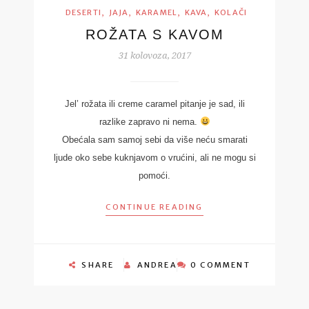
,
,
,
,
DESERTI
JAJA
KARAMEL
KAVA
KOLAČI
ROŽATA S KAVOM
31 kolovoza, 2017
Jel’ rožata ili creme caramel pitanje je sad, ili
razlike zapravo ni nema.
Obećala sam samoj sebi da više neću smarati
ljude oko sebe kuknjavom o vrućini, ali ne mogu si
pomoći.
CONTINUE READING
SHARE
ANDREA
0 COMMENT