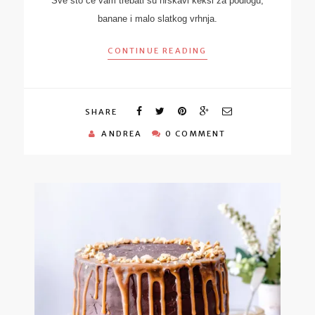
Sve što će vam trebati su hrskavi keksi za podlogu,
banane i malo slatkog vrhnja.
CONTINUE READING
SHARE
ANDREA
0 COMMENT