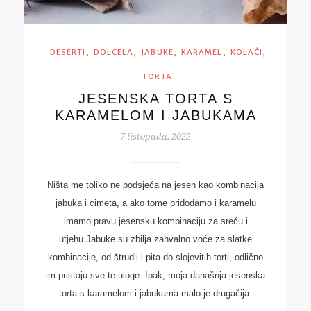
,
,
,
,
,
DESERTI
DOLCELA
JABUKE
KARAMEL
KOLAČI
TORTA
JESENSKA TORTA S
KARAMELOM I JABUKAMA
7 listopada, 2022
Ništa me toliko ne podsjeća na jesen kao kombinacija
jabuka i cimeta, a ako tome pridodamo i karamelu
imamo pravu jesensku kombinaciju za sreću i
utjehu.Jabuke su zbilja zahvalno voće za slatke
kombinacije, od štrudli i pita do slojevitih torti, odlično
im pristaju sve te uloge. Ipak, moja današnja jesenska
torta s karamelom i jabukama malo je drugačija.