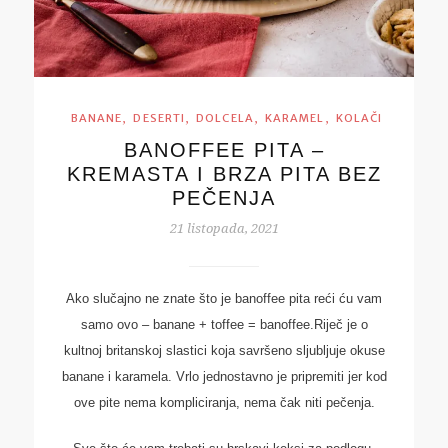
,
,
,
,
BANANE
DESERTI
DOLCELA
KARAMEL
KOLAČI
BANOFFEE PITA –
KREMASTA I BRZA PITA BEZ
PEČENJA
21 listopada, 2021
Ako slučajno ne znate što je banoffee pita reći ću vam
samo ovo – banane + toffee = banoffee.Riječ je o
kultnoj britanskoj slastici koja savršeno sljubljuje okuse
banane i karamela. Vrlo jednostavno je pripremiti jer kod
ove pite nema kompliciranja, nema čak niti pečenja.