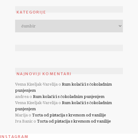
KATEGORIJE
NAJNOVIJI KOMENTARI
Vesna Kiseljak-Varelija
o
Rum kolačići s čokoladnim
punjenjem
andrea
o
Rum kolačići s čokoladnim punjenjem
Vesna Kiseljak-Varelija
o
Rum kolačići s čokoladnim
punjenjem
Marija
o
Torta od pistacija s kremom od vanilije
Iva Banic
o
Torta od pistacija s kremom od vanilije
INSTAGRAM