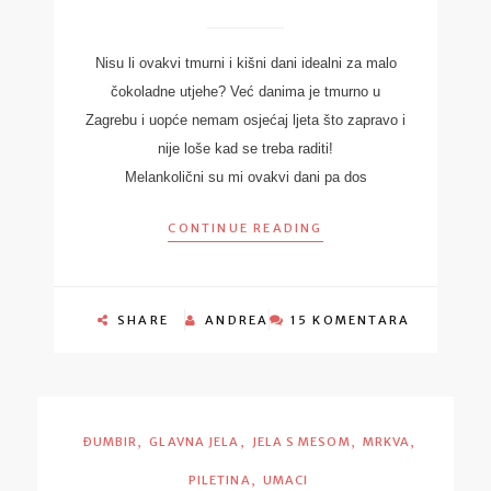
Nisu li ovakvi tmurni i kišni dani idealni za malo
čokoladne utjehe? Već danima je tmurno u
Zagrebu i uopće nemam osjećaj ljeta što zapravo i
nije loše kad se treba raditi!
Melankolični su mi ovakvi dani pa dos
CONTINUE READING
SHARE
ANDREA
15 KOMENTARA
,
,
,
,
ĐUMBIR
GLAVNA JELA
JELA S MESOM
MRKVA
,
PILETINA
UMACI