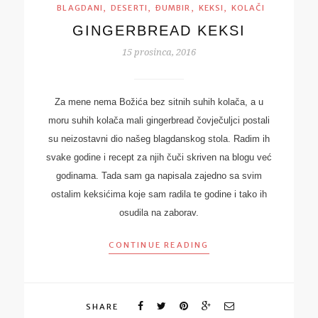
,
,
,
,
BLAGDANI
DESERTI
ĐUMBIR
KEKSI
KOLAČI
GINGERBREAD KEKSI
15 prosinca, 2016
Za mene nema Božića bez sitnih suhih kolača, a u
moru suhih kolača mali gingerbread čovječuljci postali
su neizostavni dio našeg blagdanskog stola. Radim ih
svake godine i recept za njih čuči skriven na blogu već
godinama. Tada sam ga napisala zajedno sa svim
ostalim keksićima koje sam radila te godine i tako ih
osudila na zaborav.
CONTINUE READING
SHARE