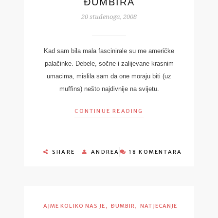
ĐUMBIRA
20 studenoga, 2008
Kad sam bila mala fascinirale su me američke
palačinke. Debele, sočne i zalijevane krasnim
umacima, mislila sam da one moraju biti (uz
muffins) nešto najdivnije na svijetu.
CONTINUE READING
SHARE
ANDREA
18 KOMENTARA
,
,
AJME KOLIKO NAS JE
ĐUMBIR
NATJECANJE