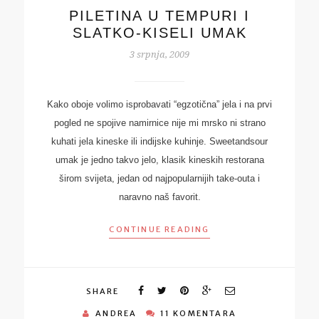
PILETINA U TEMPURI I
SLATKO-KISELI UMAK
3 srpnja, 2009
Kako oboje volimo isprobavati “egzotična” jela i na prvi
pogled ne spojive namirnice nije mi mrsko ni strano
kuhati jela kineske ili indijske kuhinje. Sweetandsour
umak je jedno takvo jelo, klasik kineskih restorana
širom svijeta, jedan od najpopularnijih take-outa i
naravno naš favorit.
CONTINUE READING
SHARE
ANDREA
11 KOMENTARA