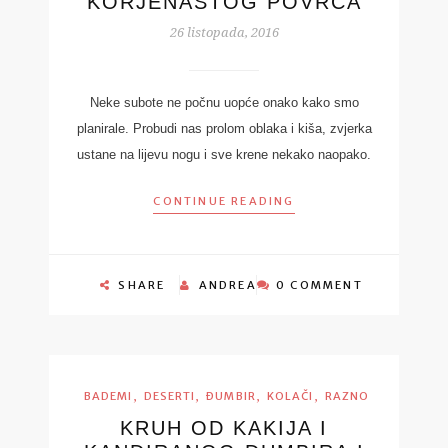
KORJENASTOG POVRĆA
26 listopada, 2016
Neke subote ne počnu uopće onako kako smo
planirale. Probudi nas prolom oblaka i kiša, zvjerka
ustane na lijevu nogu i sve krene nekako naopako.
CONTINUE READING
SHARE
ANDREA
0 COMMENT
,
,
,
,
BADEMI
DESERTI
ĐUMBIR
KOLAČI
RAZNO
KRUH OD KAKIJA I