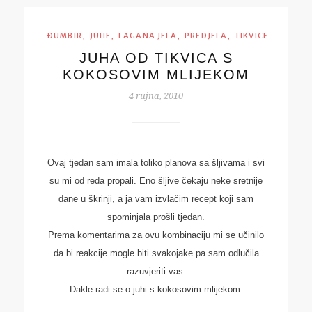
,
,
,
,
ĐUMBIR
JUHE
LAGANA JELA
PREDJELA
TIKVICE
JUHA OD TIKVICA S
KOKOSOVIM MLIJEKOM
4 rujna, 2010
Ovaj tjedan sam imala toliko planova sa šljivama i svi
su mi od reda propali. Eno šljive čekaju neke sretnije
dane u škrinji, a ja vam izvlačim recept koji sam
spominjala prošli tjedan.
Prema komentarima za ovu kombinaciju mi se učinilo
da bi reakcije mogle biti svakojake pa sam odlučila
razuvjeriti vas.
Dakle radi se o juhi s kokosovim mlijekom.