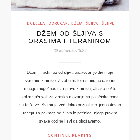
,
,
,
,
DOLCELA
DORUČAK
DŽEM
ŠLJIVA
ŠLJIVE
DŽEM OD ŠLJIVA S
ORASIMA I TERANINOM
29 kolovoza, 2024
Džem ili pekmez od šljiva obavezan je dio moje
skromne zimnice. Život u malom stanu ne daje mi
mnogo mogućnosti za pravu zimnicu, ali ako nešto
volim sačuvati za zimsko mazanje na palačinke onda
su to šljive. Svima je već dobro poznat moj jednostavan
recept za pekmez od šljiva iz pećnice, njega pravim
svake godine i svi ga obožavamo.
CONTINUE READING