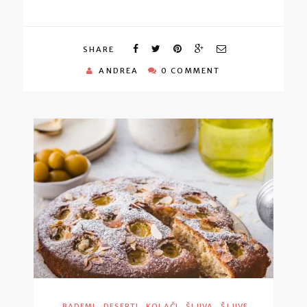
SHARE
ANDREA
0 COMMENT
,
,
,
,
BADEMI
DESERTI
KOLAČI
ŠLJIVA
ŠLJIVE