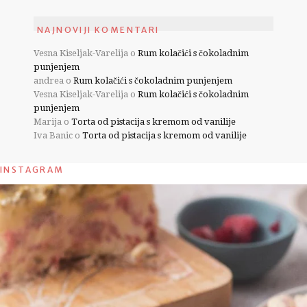
NAJNOVIJI KOMENTARI
Vesna Kiseljak-Varelija
o
Rum kolačići s čokoladnim
punjenjem
andrea
o
Rum kolačići s čokoladnim punjenjem
Vesna Kiseljak-Varelija
o
Rum kolačići s čokoladnim
punjenjem
Marija
o
Torta od pistacija s kremom od vanilije
Iva Banic
o
Torta od pistacija s kremom od vanilije
INSTAGRAM