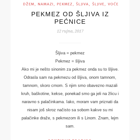
,
,
,
,
,
DŽEM
NAMAZI
PEKMEZ
ŠLJIVA
ŠLJIVE
VOĆE
PEKMEZ OD ŠLJIVA IZ
PEĆNICE
12 rujna, 2017
Šljiva = pekmez
Pekmez = šljiva
Ako mi je nešto sinonim za pekmez onda su to šljive.
Odrasla sam na pekmezu od šljiva, onom tamnom,
tamnom, skoro crnom. S njim smo obavezno mazali
kruh, baškotine, kekse, ponekad smo ga jeli na žlicu i
naravno s palačinkama. Iako, moram vam priznati da
nisam još skroz načisto sa sobom kakve su mi
palačinke draže, s pekmezom ili s Linom. Znam, lejm
sam.