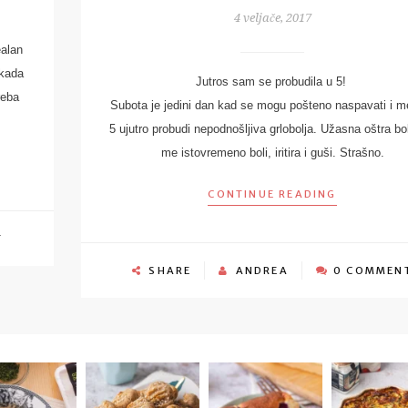
4 veljače, 2017
ealan
 kada
Jutros sam se probudila u 5!
reba
Subota je jedini dan kad se mogu pošteno naspavati i m
5 ujutro probudi nepodnošljiva grlobolja. Užasna oštra bo
me istovremeno boli, iritira i guši. Strašno.
CONTINUE READING
T
SHARE
ANDREA
0 COMMEN