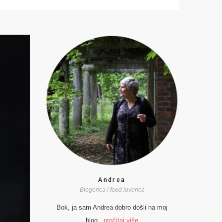
Andrea
Blogerica i food loverica
Bok, ja sam Andrea dobro došli na moj
blog...
pročitaj više