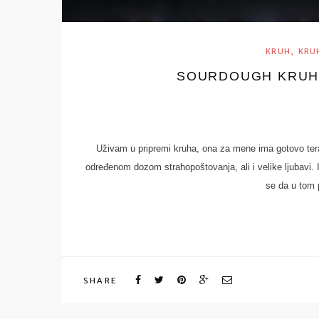
,
KRUH
KRUH
SOURDOUGH KRUH
Uživam u pripremi kruha, ona za mene ima gotovo tera
određenom dozom strahopoštovanja, ali i velike ljubavi. I
se da u tom p
SHARE