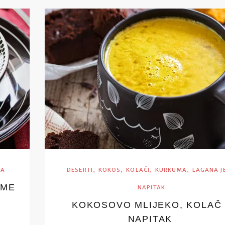
,
,
,
,
LA
DESERTI
KOKOS
KOLAČI
KURKUMA
LAGANA J
AME
NAPITAK
KOKOSOVO MLIJEKO, KOLAČ 
NAPITAK