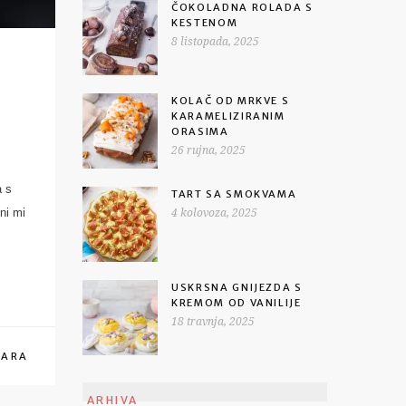
ČOKOLADNA ROLADA S
KESTENOM
8 listopada, 2025
KOLAČ OD MRKVE S
KARAMELIZIRANIM
ORASIMA
26 rujna, 2025
a s
TART SA SMOKVAMA
ni mi
4 kolovoza, 2025
USKRSNA GNIJEZDA S
KREMOM OD VANILIJE
18 travnja, 2025
TARA
ARHIVA