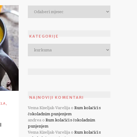
KATEGORIJE
NAJNOVIJI KOMENTARI
,
ELA
Vesna Kiseljak-Varelija
o
Rum kolačići s
čokoladnim punjenjem
andrea
o
Rum kolačići s čokoladnim
I
punjenjem
Vesna Kiseljak-Varelija
o
Rum kolačići s