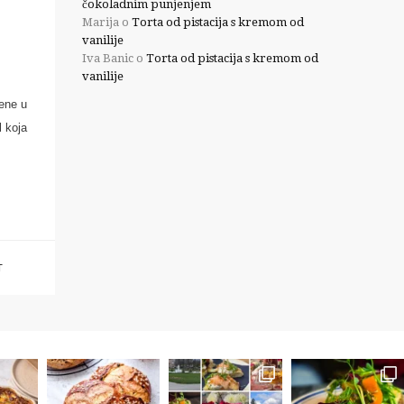
čokoladnim punjenjem
Marija
o
Torta od pistacija s kremom od
vanilije
Iva Banic
o
Torta od pistacija s kremom od
vanilije
ene u
l koja
T