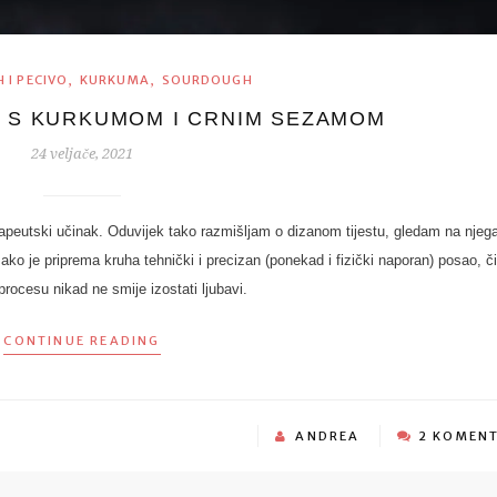
,
,
 I PECIVO
KURKUMA
SOURDOUGH
 S KURKUMOM I CRNIM SEZAMOM
24 veljače, 2021
peutski učinak. Oduvijek tako razmišljam o dizanom tijestu, gledam na njeg
ako je priprema kruha tehnički i precizan (ponekad i fizički naporan) posao, či
rocesu nikad ne smije izostati ljubavi.
CONTINUE READING
ANDREA
2 KOMEN