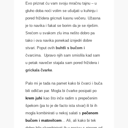
Evo priznat ću vam svoju mračnu tajnu – u
gluho doba noći volim se ušuljati u kuhinju i
pored frižidera gricnuti kasnu večeru. Užasna
je to navika i fakat se borim da je se riješim.
Srećom u svakom zlu ima nešto dobro pa
tako i ova navika ponekad iznjedri dobre
stvari. Poput ovih
buhtli s bučom i
čvarcima. Upravo njih sam smislila kad sam
u petak navečer stajala sam pored frižidera i
grickala čvarke
.
Palo mi je tada na pamet kako bi čvarci i buča
bili odličan par. Mogla bi čvarke posipati po
krem juhi
kao što inče radim s prepečenim
špekom (pa to je de facto ista stvar) ili bi ih
mogla kombinirati u nekoj salati s
pečenom
bučom i matovilcem
… Ali, ali kako bi tek
dobro bilo skombinirati ih u pecivu s pireom od