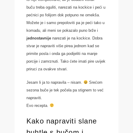
buču treba oguliti, narezati na kockice i peći u
pećnici po folijom dok potpuno ne omekša.
Možete je i samo prepoloviti pa je peći tako u
komadu, ali meni se pokazalo puno brže i
jednostavnije
narezati je na kockice. Dobra
stvar je napraviti više pirea jednom kad se
primite posla i onda ga podijeliti na manje
porcije i zamrznuti. Tako ćete imati pire uvijek
priruci za ovakve stvari.
Jesam li ja to napravila – nisam.
Srećom
sezona buče je tek počela pa stignem to već
napraviti.
Evo recepta.
Kako napraviti slane
buhtle s bučom i