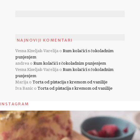
NAJNOVIJI KOMENTARI
Vesna Kiseljak-Varelija
o
Rum kolačići s čokoladnim
punjenjem
andrea
o
Rum kolačići s čokoladnim punjenjem
Vesna Kiseljak-Varelija
o
Rum kolačići s čokoladnim
punjenjem
Marija
o
Torta od pistacija s kremom od vanilije
Iva Banic
o
Torta od pistacija s kremom od vanilije
INSTAGRAM