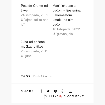
Pots de Creme od
Mac’n’cheese s
tikve
bučom – tjestenina
24 listopada, 2009
u kremastom
U "ajme koliko nas
umaku od sira i
je"
buče
18 listopada, 2022
U "glavna jela"
Juha od pečene
muškatne tikve
28 listopada, 2011
U "juhe"
TAGS:
Kruh I Pecivo
SHARE
1 LIKE
0 COMMENT