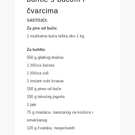
čvarcima
SASTOJCI:
Za pire od buče:
1 muškatna buča teška oko 1 kg
Za buhtle:
550 g glatkog brašna
1 žličica šećera
1 žličica soli
1 instant suhi kvasac
150 g pirea od buče
150 g tekućeg jogurta
1 jaje
75 g maslaca, narezanog na kockice i
omekšanog
120 g čvaraka, nasjeckanih