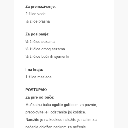
Za premazivanje:
2 žlice vode
½ žlice brašna
Za posipanje:
½ žličice sezama
½ žličice crnog sezama
½ žličice bučinih sjemenki
I na kraju:
1 žlica maslaca
POSTUPAK:
Za pire od buče:
Muškatnu buču ogulite gulilicom za povrće,
prepolovite je i odstranite joj koštice.
Narežite je na kockice i složite je na lim za
pečenje obložen papirom za pečenje.