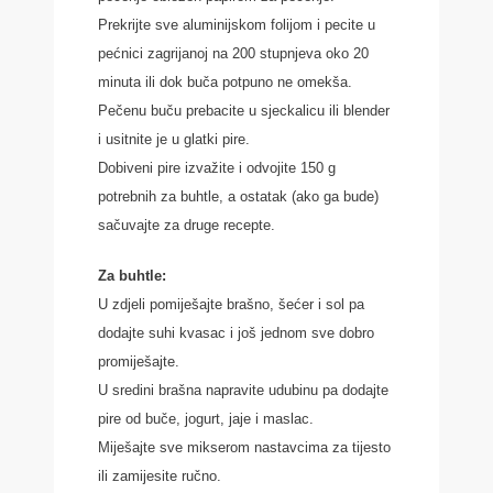
Prekrijte sve aluminijskom folijom i pecite u
pećnici zagrijanoj na 200 stupnjeva oko 20
minuta ili dok buča potpuno ne omekša.
Pečenu buču prebacite u sjeckalicu ili blender
i usitnite je u glatki pire.
Dobiveni pire izvažite i odvojite 150 g
potrebnih za buhtle, a ostatak (ako ga bude)
sačuvajte za druge recepte.
Za buhtle:
U zdjeli pomiješajte brašno, šećer i sol pa
dodajte suhi kvasac i još jednom sve dobro
promiješajte.
U sredini brašna napravite udubinu pa dodajte
pire od buče, jogurt, jaje i maslac.
Miješajte sve mikserom nastavcima za tijesto
ili zamijesite ručno.