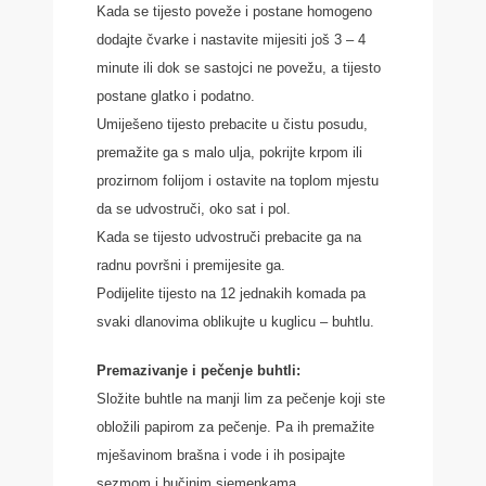
Kada se tijesto poveže i postane homogeno
dodajte čvarke i nastavite mijesiti još 3 – 4
minute ili dok se sastojci ne povežu, a tijesto
postane glatko i podatno.
Umiješeno tijesto prebacite u čistu posudu,
premažite ga s malo ulja, pokrijte krpom ili
prozirnom folijom i ostavite na toplom mjestu
da se udvostruči, oko sat i pol.
Kada se tijesto udvostruči prebacite ga na
radnu površni i premijesite ga.
Podijelite tijesto na 12 jednakih komada pa
svaki dlanovima oblikujte u kuglicu – buhtlu.
Premazivanje i pečenje buhtli:
Složite buhtle na manji lim za pečenje koji ste
obložili papirom za pečenje. Pa ih premažite
mješavinom brašna i vode i ih posipajte
sezmom i bučinim sjemenkama.