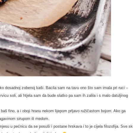
tko dosadnoj zobenoj kaši. Bacila sam na tavu ono što sam imala pri ruci –
icu soli, ali htjela sam da bude slatko pa sam ih zalila i s malo datuljinog
aš, baš fino, a i oboji hranu nekom lijepom prljavo ružičastom bojom. Ako ga
 agavinom sirupom ili medom.
esu u pećnicu da se posuši i postane hrskava i to je cijela filozofija. Sve s