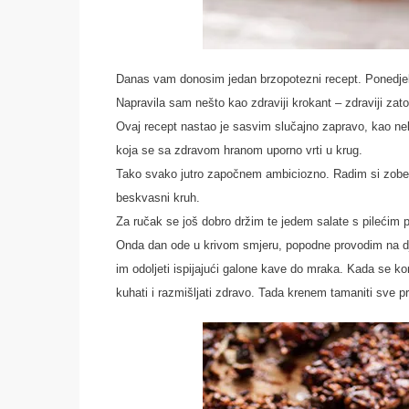
Danas vam donosim jedan brzopotezni recept. Ponedjelj
Napravila sam nešto kao zdraviji krokant – zdraviji zato
Ovaj recept nastao je sasvim slučajno zapravo, kao nek
koja se sa zdravom hranom uporno vrti u krug.
Tako svako jutro započnem ambiciozno. Radim si zobe
beskvasni kruh.
Za ručak se još dobro držim te jedem salate s pilećim p
Onda dan ode u krivom smjeru, popodne provodim na dje
im odoljeti ispijajući galone kave do mraka. Kada se 
kuhati i razmišljati zdravo. Tada krenem tamaniti sve