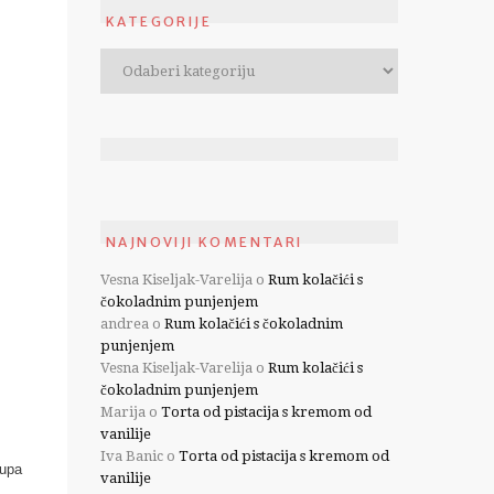
KATEGORIJE
NAJNOVIJI KOMENTARI
Vesna Kiseljak-Varelija
o
Rum kolačići s
čokoladnim punjenjem
andrea
o
Rum kolačići s čokoladnim
punjenjem
Vesna Kiseljak-Varelija
o
Rum kolačići s
čokoladnim punjenjem
Marija
o
Torta od pistacija s kremom od
vanilije
Iva Banic
o
Torta od pistacija s kremom od
kupa
vanilije