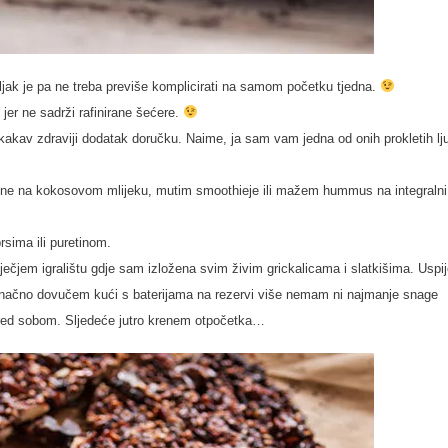
ak je pa ne treba previše komplicirati na samom početku tjedna.
 jer ne sadrži rafinirane šećere.
akav zdraviji dodatak doručku. Naime, ja sam vam jedna od onih prokletih lj
ne na kokosovom mlijeku, mutim smoothieje ili mažem hummus na integralni
rsima ili puretinom.
čjem igralištu gdje sam izložena svim živim grickalicama i slatkišima. Uspi
konačno dovučem kući s baterijama na rezervi više nemam ni najmanje snage
 pred sobom. Sljedeće jutro krenem otpočetka…