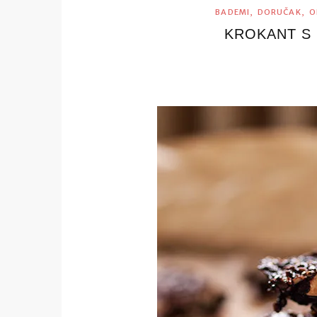
,
,
BADEMI
DORUČAK
O
KROKANT S