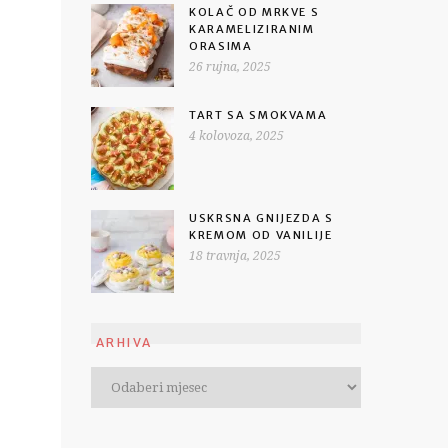
KOLAČ OD MRKVE S
KARAMELIZIRANIM
ORASIMA
26 rujna, 2025
TART SA SMOKVAMA
4 kolovoza, 2025
USKRSNA GNIJEZDA S
KREMOM OD VANILIJE
18 travnja, 2025
ARHIVA