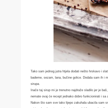
Tako sam jednog jutra htjela dodati nešto hrskavo i sla
bademe, sezam, lana, bučine golice. Dodala sam ih i mrv
sirupa.
Inače taj sirup mi je trenutno najdraže sladilo jer je b
nemate ovaj će recept jednako dobro funkcionirati i sa
Nakon što sam sve tako lijepo zakuhala ubacila sam smj