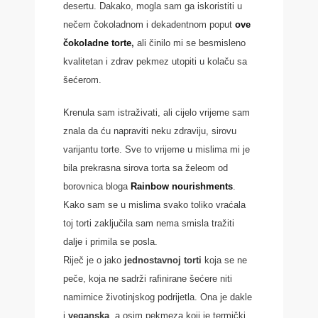
desertu. Dakako, mogla sam ga iskoristiti u
nečem čokoladnom i dekadentnom poput
ove
čokoladne torte
,
ali činilo mi se besmisleno
kvalitetan i zdrav pekmez utopiti u kolaču sa
šećerom.
Krenula sam istraživati, ali cijelo vrijeme sam
znala da ću napraviti neku zdraviju, sirovu
varijantu torte. Sve to vrijeme u mislima mi je
bila prekrasna sirova torta sa želeom od
borovnica bloga
Rainbow nourishments
.
Kako sam se u mislima svako toliko vraćala
toj torti zaključila sam nema smisla tražiti
dalje i primila se posla.
Riječ je o jako
jednostavnoj torti
koja se ne
peče, koja ne sadrži rafinirane šećere niti
namirnice životinjskog podrijetla. Ona je dakle
i
veganska
, a osim pekmeza koji je termički