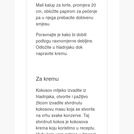
Mali kalup za torte, promjera 20
cm, obložite papirom za pečenje
pa u njega prebacite dobivenu
smjesu.
Poravnajte je kako bi dobili
podlogu ravnomjerne debljine.
Odložite u hladnjaku dok
napravite kremu.
Za kremu
Kokosov mlijeko izvadite iz
hladnjaka, otvorite i pažljivo
žlicom izvadite stvrdnutu
kokosovu masu koja se stvorila
na vrhu svake konzerve. Taj
stvrdnuti kokos je kokosova
krema koju koristimo u receptu.
Vodu koja vam ostane u limenci