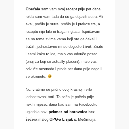
Obećala
sam vam ovaj
recept
prije pet dana,
rekla sam vam tada da ću ga objaviti sutra. Ali
avaj, prošlo je sutra, prošlo je i prekosutra, a
receptu nije bilo ni traga ni glasa. Ispričavam
se na tome svima vama koji ste ga čekali i
tražili, jednostavno mi se dogodio
život
. Znate
i sami kako to ide, malo vas odvuče posao
(onaj za koji se actually plaćeni), malo vas
odvuče razonoda i prođe pet dana prije nego li
se okrenete.
No, vratimo se priči o ovoj krasnoj i vrlo
jednostavnoj torti. Ta priča je počela prije
nekih mjesec dana kad sam na Facebooku
ugledala novi
pekmez od borovnica
bez
šećera
malog
OPG-a Lisjak
iz Međimurja.