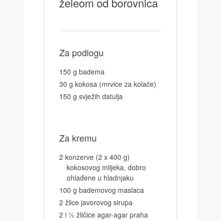
želeom od borovnica
Za podlogu
150 g badema
30 g kokosa (mrvice za kolače)
150 g svježih datulja
Za kremu
2 konzerve (2 x 400 g)
kokosovog mlijeka, dobro
ohlađene u hladnjaku
100 g bademovog maslaca
2 žlice javorovog sirupa
2 i ½ žličice agar-agar praha