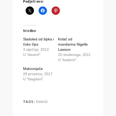
Podjeli ovo:
Srodno
Sladoled od šipka i
Kolač od
čoko čips
mandarina Nigelle
3 siječnja, 2013
Lawson
U "deserti"
20 studenoga, 2011
U "bademi"
Makovnjača
29 prosinca, 2017
U "blagdani"
TAGS:
Deserti