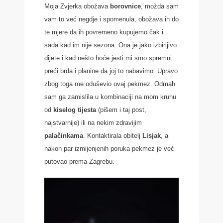
Moja Zvjerka obožava
borovnice
, možda sam
vam to već negdje i spomenula, obožava ih do
te mjere da ih povremeno kupujemo čak i
sada kad im nije sezona. Ona je jako izbirljivo
dijete i kad nešto hoće jesti mi smo spremni
preći brda i planine da joj to nabavimo. Upravo
zbog toga me oduševio ovaj pekmez. Odmah
sam ga zamislila u kombinaciji na mom kruhu
od
kiselog tijesta
(pišem i taj post,
najstvarnije) ili na nekim zdravijim
palačinkama
. Kontaktirala obitelj
Lisjak
, a
nakon par izmijenjenih poruka pekmez je već
putovao prema Zagrebu.