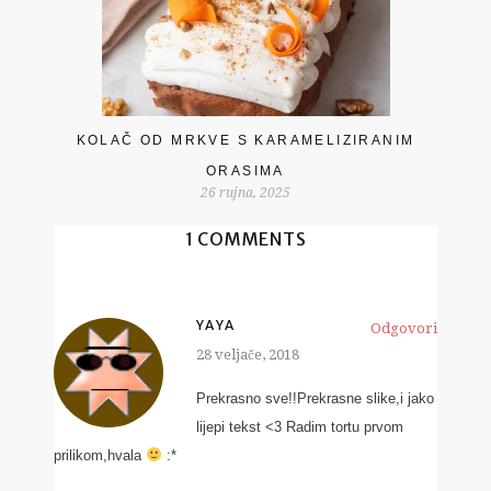
KOLAČ OD MRKVE S KARAMELIZIRANIM
ORASIMA
26 rujna, 2025
1 COMMENTS
YAYA
Odgovori
28 veljače, 2018
Prekrasno sve!!Prekrasne slike,i jako
lijepi tekst <3 Radim tortu prvom
prilikom,hvala
:*