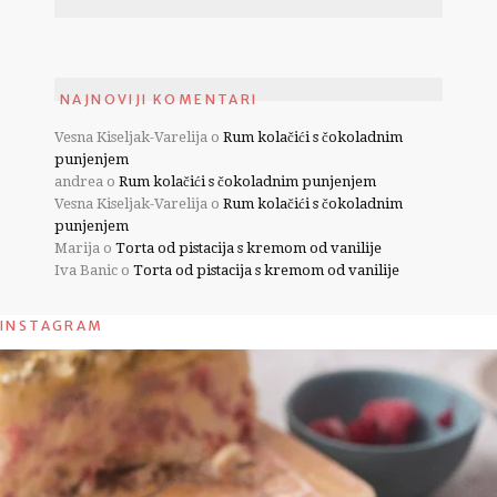
NAJNOVIJI KOMENTARI
Vesna Kiseljak-Varelija
o
Rum kolačići s čokoladnim
punjenjem
andrea
o
Rum kolačići s čokoladnim punjenjem
Vesna Kiseljak-Varelija
o
Rum kolačići s čokoladnim
punjenjem
Marija
o
Torta od pistacija s kremom od vanilije
Iva Banic
o
Torta od pistacija s kremom od vanilije
INSTAGRAM