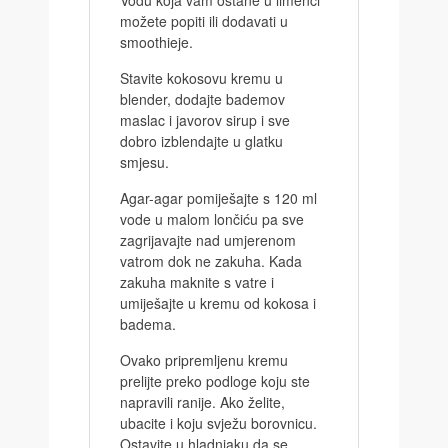
možete popiti ili dodavati u
smoothieje.
Stavite kokosovu kremu u
blender, dodajte bademov
maslac i javorov sirup i sve
dobro izblendajte u glatku
smjesu.
Agar-agar pomiješajte s 120 ml
vode u malom lončiću pa sve
zagrijavajte nad umjerenom
vatrom dok ne zakuha. Kada
zakuha maknite s vatre i
umiješajte u kremu od kokosa i
badema.
Ovako pripremljenu kremu
prelijte preko podloge koju ste
napravili ranije. Ako želite,
ubacite i koju svježu borovnicu.
Ostavite u hladnjaku da se