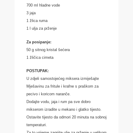
700 ml hladne vode
3 jaja
1 žlica ruma
1 l ulja za prženje
Za posipanje:
50 g sitnog kristal šećera
1 žličica cimeta
POSTUPAK:
U zdjeli samostojećeg miksera izmiješajte
Mješavinu za fritule i krafne s praškom za
pecivo i koricom naranče.
Dodajte vodu, jaja i rum pa sve dobro
mikserom izradite u mekano i glatko tijesto.
Ostavite tijesto da odmori 20 minuta na sobnoj
temperaturi.
Za to vrijeme zagrijte ulje za prženje u velikom