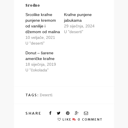
Srodno
Srcolike krafne
Krafne punjene
punjene kremom
jabukama
od vanilije i
29 siječnja, 2024
džemom od malina
U "deserti"
10 veljače, 2021
U "deserti"
Donut – šarene
američke krafne
18 siječnja, 2019
U "čokolada"
TAGS:
Deserti
SHARE
LIKE
0 COMMENT