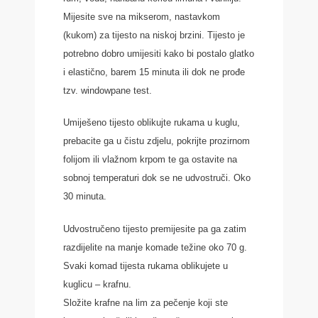
Mijesite sve na mikserom, nastavkom
(kukom) za tijesto na niskoj brzini. Tijesto je
potrebno dobro umijesiti kako bi postalo glatko
i elastično, barem 15 minuta ili dok ne prođe
tzv. windowpane test.
Umiješeno tijesto oblikujte rukama u kuglu,
prebacite ga u čistu zdjelu, pokrijte prozirnom
folijom ili vlažnom krpom te ga ostavite na
sobnoj temperaturi dok se ne udvostruči. Oko
30 minuta.
Udvostručeno tijesto premijesite pa ga zatim
razdijelite na manje komade težine oko 70 g.
Svaki komad tijesta rukama oblikujete u
kuglicu – krafnu.
Složite krafne na lim za pečenje koji ste