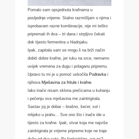
Pomalo sam opsjednuta krafnama u
posljednje vrijeme. Stalno razmišljam o njima i
isprobavam razne kombinacije, nije mi teško
pripremati ih dva – tri dana i strpljivo čekati
dok tijesto fermentira u hladnjaku.
Ipak, zapitala sam se mogu li na brži način
dobiti dobre krafne, jer ruku na srce, nemamo
uvijek vremena za dugu i polaganu pripremu.
Upravo tu mi je u pomoć uskočila
Podravka
i
njihova
Mješavina za fritule i krafne.
Iako inače nisam sklona prečicama u kuhanju
i pečenju ova mješavina me zaintrigirala.
Sastav joj je dobar – brašno, šećer, sol i
mlijeko u prahu… Sve ono što i inače ide u
tijesto za krafne. Ipak, stvar koja me najviše
zaintrigirala je vrijeme pripreme koje ne traje
duže od dva sata. Pa fantastično, zar ne?