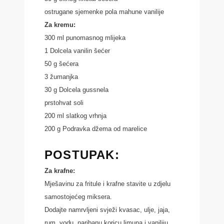
ostrugane sjemenke pola mahune vanilije
Za kremu:
300 ml punomasnog mlijeka
1 Dolcela vanilin šećer
50 g šećera
3 žumanjka
30 g Dolcela gussnela
prstohvat soli
200 ml slatkog vrhnja
200 g Podravka džema od marelice
POSTUPAK:
Za krafne:
Mješavinu za fritule i krafne stavite u zdjelu
samostojećeg miksera.
Dodajte namrvljeni svježi kvasac, ulje, jaja,
rum, vodu, naribanu koricu limuna i vaniliju.