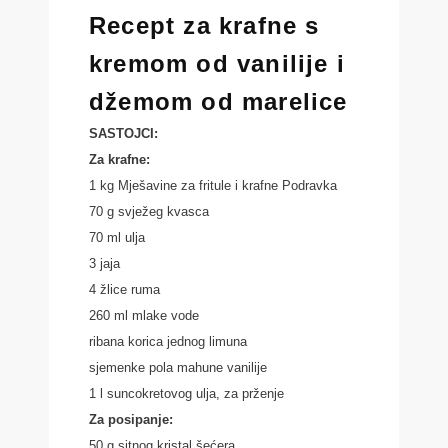
Recept za krafne s
kremom od vanilije i
džemom od marelice
SASTOJCI:
Za krafne:
1 kg Mješavine za fritule i krafne Podravka
70 g svježeg kvasca
70 ml ulja
3 jaja
4 žlice ruma
260 ml mlake vode
ribana korica jednog limuna
sjemenke pola mahune vanilije
1 l suncokretovog ulja, za prženje
Za posipanje:
50 g sitnog kristal šećera