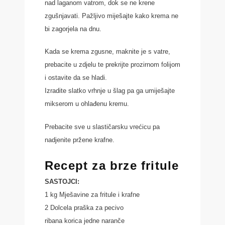
nad laganom vatrom, dok se ne krene
zgušnjavati. Pažljivo miješajte kako krema ne
bi zagorjela na dnu.
Kada se krema zgusne, maknite je s vatre,
prebacite u zdjelu te prekrijte prozirnom folijom
i ostavite da se hladi.
Izradite slatko vrhnje u šlag pa ga umiješajte
mikserom u ohlađenu kremu.
Prebacite sve u slastičarsku vrećicu pa
nadjenite pržene krafne.
Recept za brze fritule
SASTOJCI:
1 kg Mješavine za fritule i krafne
2 Dolcela praška za pecivo
ribana korica jedne naranče