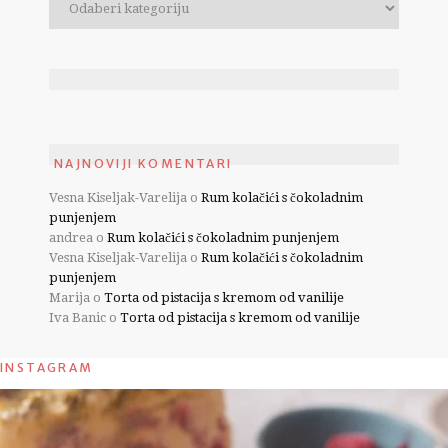
NAJNOVIJI KOMENTARI
Vesna Kiseljak-Varelija
o
Rum kolačići s čokoladnim
punjenjem
andrea
o
Rum kolačići s čokoladnim punjenjem
Vesna Kiseljak-Varelija
o
Rum kolačići s čokoladnim
punjenjem
Marija
o
Torta od pistacija s kremom od vanilije
Iva Banic
o
Torta od pistacija s kremom od vanilije
INSTAGRAM