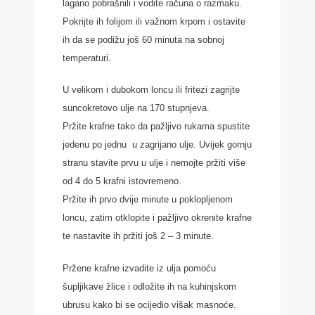
lagano pobrašnili i vodite računa o razmaku.
Pokrijte ih folijom ili važnom krpom i ostavite
ih da se podižu još 60 minuta na sobnoj
temperaturi.
U velikom i dubokom loncu ili fritezi zagrijte
suncokretovo ulje na 170 stupnjeva.
Pržite krafne tako da pažljivo rukama spustite
jedenu po jednu u zagrijano ulje. Uvijek gornju
stranu stavite prvu u ulje i nemojte pržiti više
od 4 do 5 krafni istovremeno.
Pržite ih prvo dvije minute u poklopljenom
loncu, zatim otklopite i pažljivo okrenite krafne
te nastavite ih pržiti još 2 – 3 minute.
Pržene krafne izvadite iz ulja pomoću
šupljikave žlice i odložite ih na kuhinjskom
ubrusu kako bi se ocijedio višak masnoće.