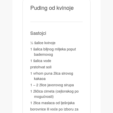
Puding od kvinoje
Sastojci
½ šalice kvinoje
1 šalica biljnog mlijeka poput
bademovog
1 šalica vode
prstohvat soli
1 vrhom puna žlica sirovog
kakaoa
1 – 2 žlice javorovog sirupa
1 žličica cimeta (cejlonskog po
mogućnosti)
1 žlica maslaca od lješnjaka
borovnice ili voće po izboru za