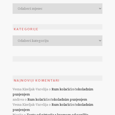
KATEGORIJE
NAJNOVIJI KOMENTARI
Vesna Kiseljak-Varelija
o
Rum kolačići s čokoladnim
punjenjem
andrea
o
Rum kolačići s čokoladnim punjenjem
Vesna Kiseljak-Varelija
o
Rum kolačići s čokoladnim
punjenjem
Marija
o
Torta od pistacija s kremom od vanilije