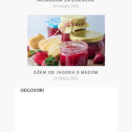
AVOKADOM ZA DORUČAK
26 srpnja, 2021
DŽEM OD JAGODA S MEDOM
15 lipnja, 2021
ODGOVORI