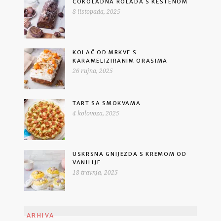
ČOKOLADNA ROLADA S KESTENOM
8 listopada, 2025
KOLAČ OD MRKVE S
KARAMELIZIRANIM ORASIMA
26 rujna, 2025
TART SA SMOKVAMA
4 kolovoza, 2025
USKRSNA GNIJEZDA S KREMOM OD
VANILIJE
18 travnja, 2025
ARHIVA