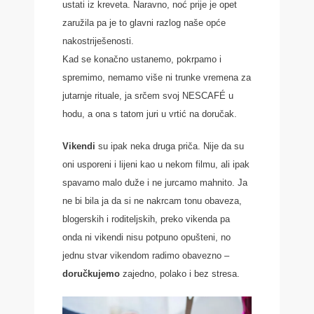
ustati iz kreveta. Naravno, noć prije je opet
zaružila pa je to glavni razlog naše opće
nakostriješenosti.
Kad se konačno ustanemo, pokrpamo i
spremimo, nemamo više ni trunke vremena za
jutarnje rituale, ja srčem svoj NESCAFÉ u
hodu, a ona s tatom juri u vrtić na doručak.
Vikendi
su ipak neka druga priča. Nije da su
oni usporeni i lijeni kao u nekom filmu, ali ipak
spavamo malo duže i ne jurcamo mahnito. Ja
ne bi bila ja da si ne nakrcam tonu obaveza,
blogerskih i roditeljskih, preko vikenda pa
onda ni vikendi nisu potpuno opušteni, no
jednu stvar vikendom radimo obavezno –
doručkujemo
zajedno, polako i bez stresa.