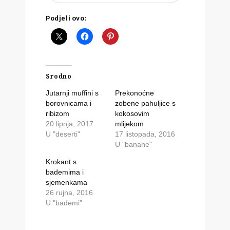
Podjeli ovo:
Srodno
Jutarnji muffini s
Prekonoćne
borovnicama i
zobene pahuljice s
ribizom
kokosovim
20 lipnja, 2017
mlijekom
U "deserti"
17 listopada, 2016
U "banane"
Krokant s
bademima i
sjemenkama
26 rujna, 2016
U "bademi"