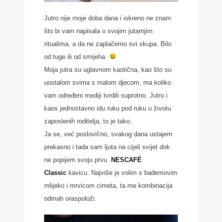
Jutro nije moje doba dana i iskreno ne znam
što bi vam napisala o svojim jutarnjim
ritualima, a da ne zaplačemo svi skupa. Bilo
od tuge ili od smijeha.
Moja jutra su uglavnom kaotična, kao što su
uostalom svima s malom djecom, ma koliko
vam određeni mediji tvrdili suprotno. Jutro i
kaos jednostavno idu ruku pod ruku u životu
zaposlenih roditelja, to je tako.
Ja se, već poslovično, svakog dana ustajem
prekasno i tada sam ljuta na cijeli svijet dok
ne popijem svoju prvu
NESCAFÉ
Classic
kavicu. Najviše je volim s bademovim
mlijeko i mrvicom cimeta, ta me kombinacija
odmah oraspoloži.