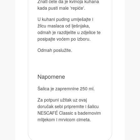
Znati ćete da je kvinoja kuhana
kada pusti male 'repiće'.
U kuhani puding umiješajte i
žlicu maslaca od lješnjaka,
odmah je razdijelite u zdjelice te
posipajte voćem po izboru.
Odmah poslužite.
Napomene
Šalica je zapremnine 250 ml.
Za potpuni užitak uz ovaj
doručak sebi pripremite i šalicu
NESCAFÉ Classic s bademovim
mlijekom i mrvicom cimeta.