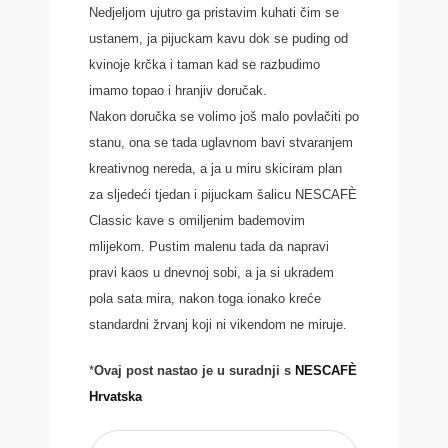
Nedjeljom ujutro ga pristavim kuhati čim se
ustanem, ja pijuckam kavu dok se puding od
kvinoje krčka i taman kad se razbudimo
imamo topao i hranjiv doručak.
Nakon doručka se volimo još malo povlačiti po
stanu, ona se tada uglavnom bavi stvaranjem
kreativnog nereda, a ja u miru skiciram plan
za sljedeći tjedan i pijuckam šalicu NESCAFÈ
Classic kave s omiljenim bademovim
mlijekom. Pustim malenu tada da napravi
pravi kaos u dnevnoj sobi, a ja si ukradem
pola sata mira, nakon toga ionako kreće
standardni žrvanj koji ni vikendom ne miruje.
*
Ovaj post nastao je u suradnji s
NESCAFÈ
Hrvatska