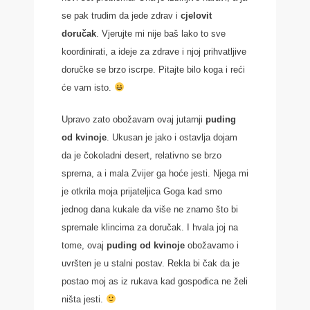
se pak trudim da jede zdrav i
cjelovit
doručak
. Vjerujte mi nije baš lako to sve
koordinirati, a ideje za zdrave i njoj prihvatljive
doručke se brzo iscrpe. Pitajte bilo koga i reći
će vam isto.
Upravo zato obožavam ovaj jutarnji
puding
od kvinoje
. Ukusan je jako i ostavlja dojam
da je čokoladni desert, relativno se brzo
sprema, a i mala Zvijer ga hoće jesti. Njega mi
je otkrila moja prijateljica Goga kad smo
jednog dana kukale da više ne znamo što bi
spremale klincima za doručak. I hvala joj na
tome, ovaj
puding od kvinoje
obožavamo i
uvršten je u stalni postav. Rekla bi čak da je
postao moj as iz rukava kad gospođica ne želi
ništa jesti.