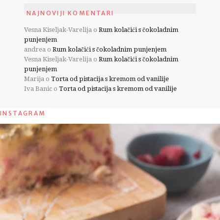
NAJNOVIJI KOMENTARI
Vesna Kiseljak-Varelija
o
Rum kolačići s čokoladnim
punjenjem
andrea
o
Rum kolačići s čokoladnim punjenjem
Vesna Kiseljak-Varelija
o
Rum kolačići s čokoladnim
punjenjem
Marija
o
Torta od pistacija s kremom od vanilije
Iva Banic
o
Torta od pistacija s kremom od vanilije
INSTAGRAM