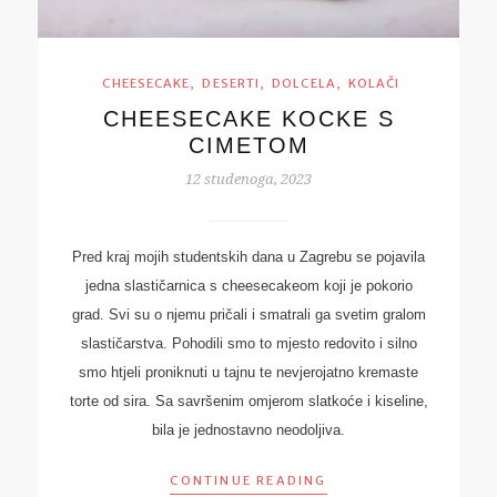
,
,
,
CHEESECAKE
DESERTI
DOLCELA
KOLAČI
CHEESECAKE KOCKE S
CIMETOM
12 studenoga, 2023
Pred kraj mojih studentskih dana u Zagrebu se pojavila
jedna slastičarnica s cheesecakeom koji je pokorio
grad. Svi su o njemu pričali i smatrali ga svetim gralom
slastičarstva. Pohodili smo to mjesto redovito i silno
smo htjeli proniknuti u tajnu te nevjerojatno kremaste
torte od sira. Sa savršenim omjerom slatkoće i kiseline,
bila je jednostavno neodoljiva.
CONTINUE READING