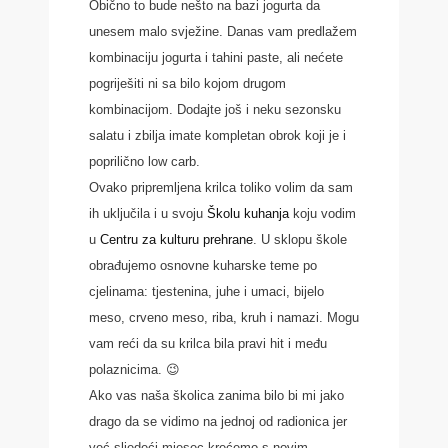
Obično to bude nešto na bazi jogurta da
unesem malo svježine. Danas vam predlažem
kombinaciju jogurta i tahini paste, ali nećete
pogriješiti ni sa bilo kojom drugom
kombinacijom. Dodajte još i neku sezonsku
salatu i zbilja imate kompletan obrok koji je i
poprilično low carb.
Ovako pripremljena krilca toliko volim da sam
ih uključila i u svoju
Školu kuhanja
koju vodim
u
Centru za kulturu prehrane
. U sklopu škole
obrađujemo osnovne kuharske teme po
cjelinama: tjestenina, juhe i umaci, bijelo
meso, crveno meso, riba, kruh i namazi. Mogu
vam reći da su krilca bila pravi hit i među
polaznicima. 😉
Ako vas naša školica zanima bilo bi mi jako
drago da se vidimo na jednoj od radionica jer
već sljedeći mjesec krećemo s novim