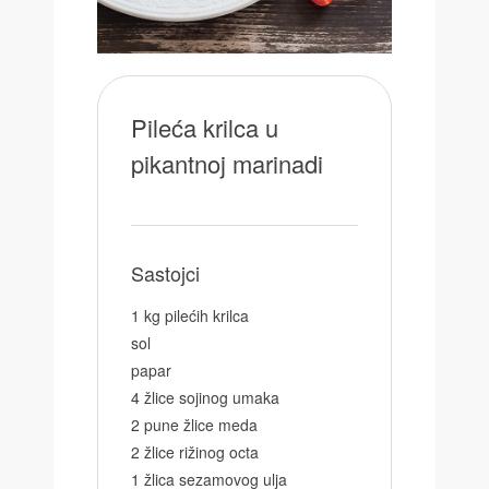
Pileća krilca u
pikantnoj marinadi
Sastojci
1 kg pilećih krilca
sol
papar
4 žlice sojinog umaka
2 pune žlice meda
2 žlice rižinog octa
1 žlica sezamovog ulja