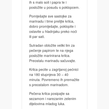
ih s malo soli i papra te i
posložite u posudu s poklopcem.
Pomiješajte sve sastojke za
marinadu i time prelijte krilca,
dobro promiješajte, poklopite i
ostavite u hladnjaku preko noći
ili par sati.
Sutradan obložite veliki lim za
pečenje papirom te na njega
posložite marinirana krilca.
Preostalu marinadu sačuvajte.
Krilca pecite u zagrijanoj pećnici
na 180 stupnjeva 30 – 40
minuta. Povremeno ih premažite
s preostalom marinadom.
Pečena krilca posipajte sa
sezamom i narezanim zelenim
dijelovima mladog luka.