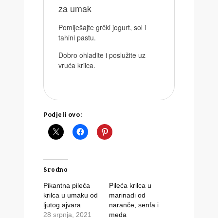
za umak
Pomiješajte grčki jogurt, sol i
tahini pastu.
Dobro ohladite i poslužite uz
vruća krilca.
Podjeli ovo:
Srodno
Pikantna pileća
Pileća krilca u
krilca u umaku od
marinadi od
ljutog ajvara
naranče, senfa i
28 srpnja, 2021
meda