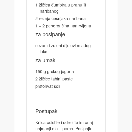
1 žličica đumbira u prahu ili
naribanog
2 režnja češnjaka naribana
1 – 2 peperončina namrvljena
za posipanje
sezam i zeleni dijelovi mladog
luka
za umak
150 g grčkog jogurta
2 žličice tahini paste
prstohvat soli
Postupak
Krilca očistite i odrežite im onaj
najmanji dio – perca. Posipajte