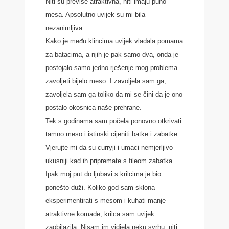
Niti su previše atraktivna, niti imaju puno
mesa. Apsolutno uvijek su mi bila
nezanimljiva.
Kako je među klincima uvijek vladala pomama
za batacima, a njih je pak samo dva, onda je
postojalo samo jedno rješenje mog problema –
zavoljeti bijelo meso. I zavoljela sam ga,
zavoljela sam ga toliko da mi se čini da je ono
postalo okosnica naše prehrane.
Tek s godinama sam počela ponovno otkrivati
tamno meso i istinski cijeniti batke i zabatke.
Vjerujte mi da su curryji i umaci nemjerljivo
ukusniji kad ih pripremate s fileom zabatka .
Ipak moj put do ljubavi s krilcima je bio
ponešto duži. Koliko god sam sklona
eksperimentirati s mesom i kuhati manje
atraktivne komade, krilca sam uvijek
zaobilazila. Nisam im vidjela neku svrhu, niti