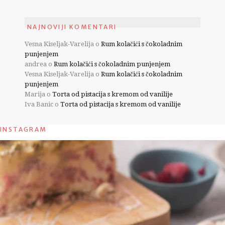
NAJNOVIJI KOMENTARI
Vesna Kiseljak-Varelija
o
Rum kolačići s čokoladnim
punjenjem
andrea
o
Rum kolačići s čokoladnim punjenjem
Vesna Kiseljak-Varelija
o
Rum kolačići s čokoladnim
punjenjem
Marija
o
Torta od pistacija s kremom od vanilije
Iva Banic
o
Torta od pistacija s kremom od vanilije
INSTAGRAM