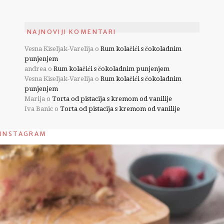
NAJNOVIJI KOMENTARI
Vesna Kiseljak-Varelija
o
Rum kolačići s čokoladnim
punjenjem
andrea
o
Rum kolačići s čokoladnim punjenjem
Vesna Kiseljak-Varelija
o
Rum kolačići s čokoladnim
punjenjem
Marija
o
Torta od pistacija s kremom od vanilije
Iva Banic
o
Torta od pistacija s kremom od vanilije
INSTAGRAM