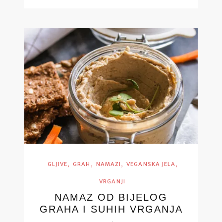
,
,
,
,
GLJIVE
GRAH
NAMAZI
VEGANSKA JELA
VRGANJI
NAMAZ OD BIJELOG
GRAHA I SUHIH VRGANJA