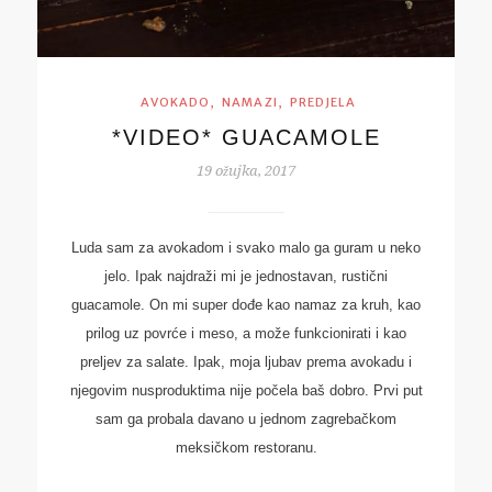
,
,
AVOKADO
NAMAZI
PREDJELA
*VIDEO* GUACAMOLE
19 ožujka, 2017
Luda sam za avokadom i svako malo ga guram u neko
jelo. Ipak najdraži mi je jednostavan, rustični
guacamole. On mi super dođe kao namaz za kruh, kao
prilog uz povrće i meso, a može funkcionirati i kao
preljev za salate. Ipak, moja ljubav prema avokadu i
njegovim nusproduktima nije počela baš dobro. Prvi put
sam ga probala davano u jednom zagrebačkom
meksičkom restoranu.