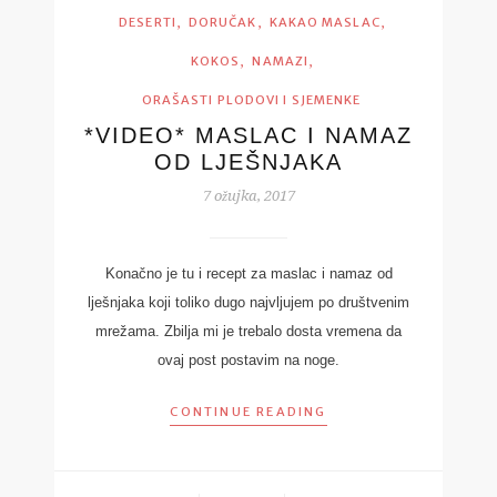
,
,
,
DESERTI
DORUČAK
KAKAO MASLAC
,
,
KOKOS
NAMAZI
ORAŠASTI PLODOVI I SJEMENKE
*VIDEO* MASLAC I NAMAZ
OD LJEŠNJAKA
7 ožujka, 2017
Konačno je tu i recept za maslac i namaz od
lješnjaka koji toliko dugo najvljujem po društvenim
mrežama. Zbilja mi je trebalo dosta vremena da
ovaj post postavim na noge.
CONTINUE READING