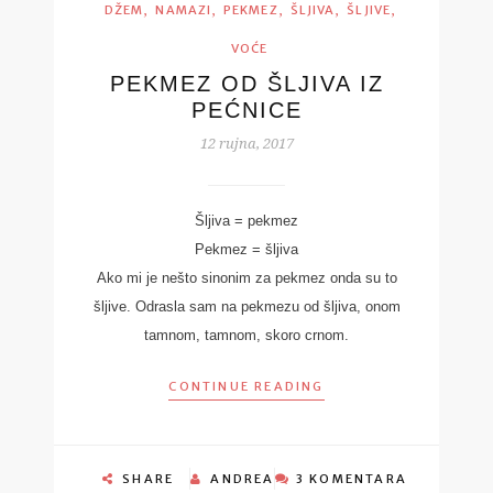
,
,
,
,
,
DŽEM
NAMAZI
PEKMEZ
ŠLJIVA
ŠLJIVE
VOĆE
PEKMEZ OD ŠLJIVA IZ
PEĆNICE
12 rujna, 2017
Šljiva = pekmez
Pekmez = šljiva
Ako mi je nešto sinonim za pekmez onda su to
šljive. Odrasla sam na pekmezu od šljiva, onom
tamnom, tamnom, skoro crnom.
CONTINUE READING
SHARE
ANDREA
3 KOMENTARA