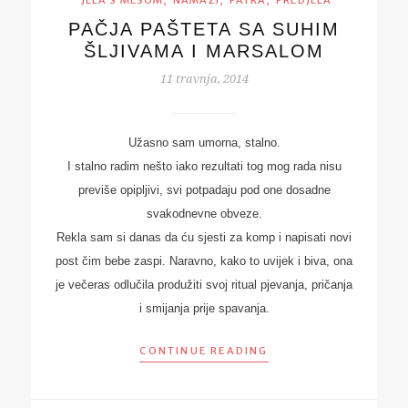
,
,
,
JELA S MESOM
NAMAZI
PATKA
PREDJELA
PAČJA PAŠTETA SA SUHIM
ŠLJIVAMA I MARSALOM
11 travnja, 2014
Užasno sam umorna, stalno.
I stalno radim nešto iako rezultati tog mog rada nisu
previše opipljivi, svi potpadaju pod one dosadne
svakodnevne obveze.
Rekla sam si danas da ću sjesti za komp i napisati novi
post čim bebe zaspi. Naravno, kako to uvijek i biva, ona
je večeras odlučila produžiti svoj ritual pjevanja, pričanja
i smijanja prije spavanja.
CONTINUE READING