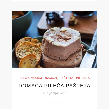
,
,
,
JELA S MESOM
NAMAZI
PAŠTETA
PILETINA
DOMAĆA PILEĆA PAŠTETA
10 siječnja, 2018