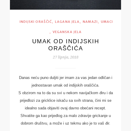
,
,
,
INDIJSKI ORAŠČIĆ
LAGANA JELA
NAMAZI
UMACI
,
VEGANSKA JELA
UMAK OD INDIJSKIH
ORAŠČIĆA
27 lipnja, 2018
Danas neću puno duljiti jer imam za vas jedan odličan i
jednostavan umak od indijskih oraščića.
S obzirom na to da su svi u nekom navijačkom điru i da
prijedlozi za gricklice iskaču sa svih strana, čini mi se
idealno sada objaviti ovaj davno obećani recept.
Shvatite ga kao prijedlog za malo zdravije grickanje u
dobrom društvu, a može i uz tekmu ako je to vaš đir.