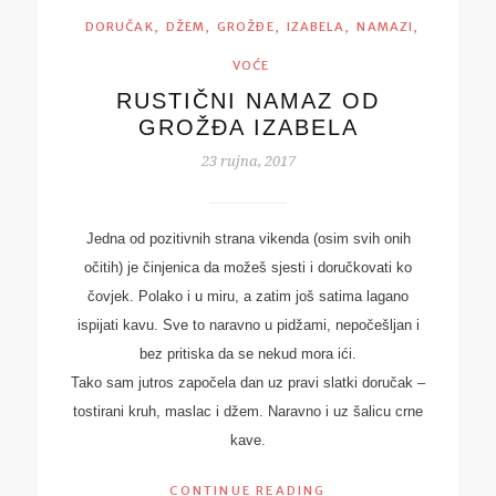
,
,
,
,
,
DORUČAK
DŽEM
GROŽĐE
IZABELA
NAMAZI
VOĆE
RUSTIČNI NAMAZ OD
GROŽĐA IZABELA
23 rujna, 2017
Jedna od pozitivnih strana vikenda (osim svih onih
očitih) je činjenica da možeš sjesti i doručkovati ko
čovjek. Polako i u miru, a zatim još satima lagano
ispijati kavu. Sve to naravno u pidžami, nepočešljan i
bez pritiska da se nekud mora ići.
Tako sam jutros započela dan uz pravi slatki doručak –
tostirani kruh, maslac i džem. Naravno i uz šalicu crne
kave.
CONTINUE READING