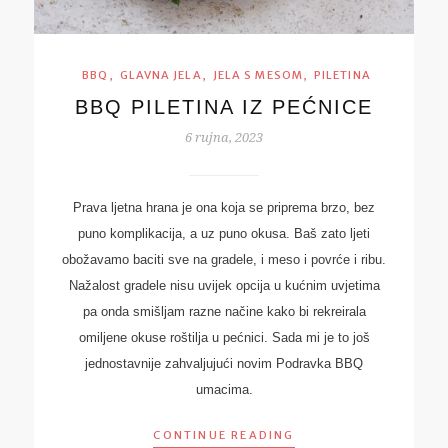
,
,
,
BBQ
GLAVNA JELA
JELA S MESOM
PILETINA
BBQ PILETINA IZ PEĆNICE
6 rujna, 2023
Prava ljetna hrana je ona koja se priprema brzo, bez
puno komplikacija, a uz puno okusa. Baš zato ljeti
obožavamo baciti sve na gradele, i meso i povrće i ribu.
Nažalost gradele nisu uvijek opcija u kućnim uvjetima
pa onda smišljam razne načine kako bi rekreirala
omiljene okuse roštilja u pećnici. Sada mi je to još
jednostavnije zahvaljujući novim Podravka BBQ
umacima.
CONTINUE READING