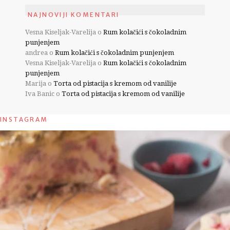
NAJNOVIJI KOMENTARI
Vesna Kiseljak-Varelija
o
Rum kolačići s čokoladnim
punjenjem
andrea
o
Rum kolačići s čokoladnim punjenjem
Vesna Kiseljak-Varelija
o
Rum kolačići s čokoladnim
punjenjem
Marija
o
Torta od pistacija s kremom od vanilije
Iva Banic
o
Torta od pistacija s kremom od vanilije
INSTAGRAM